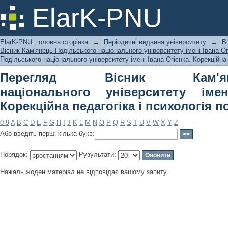
Перегляд Вісник Кам'янець-Подільс
ElarK-PNU
Івана Огієнка. Корекційна педагогіка
ElarK-PNU: головна сторінка
→
Періодичні видання університету
→
В
Вісник Кам'янець-Подільського національного університету імені Івана Огі
Подільського національного університету імені Івана Огієнка. Корекційна 
Перегляд Вісник Кам'янець
національного університету імен
Корекційна педагогіка і психологія п
0-9
A
B
C
D
E
F
G
H
I
J
K
L
M
N
O
P
Q
R
S
T
U
V
W
X
Y
Z
Або введіть перші кілька букв:
Порядок:
Рузультати:
Нажаль жоден матеріал не відповідає вашому запиту.