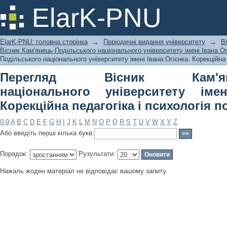
Перегляд Вісник Кам'янець-Подільс
ElarK-PNU
Івана Огієнка. Корекційна педагогіка 
ElarK-PNU: головна сторінка
→
Періодичні видання університету
→
В
Вісник Кам'янець-Подільського національного університету імені Івана Огі
Подільського національного університету імені Івана Огієнка. Корекційна 
Перегляд Вісник Кам'янець
національного університету імен
Корекційна педагогіка і психологія п
0-9
A
B
C
D
E
F
G
H
I
J
K
L
M
N
O
P
Q
R
S
T
U
V
W
X
Y
Z
Або введіть перші кілька букв:
Порядок:
Рузультати:
Нажаль жоден матеріал не відповідає вашому запиту.