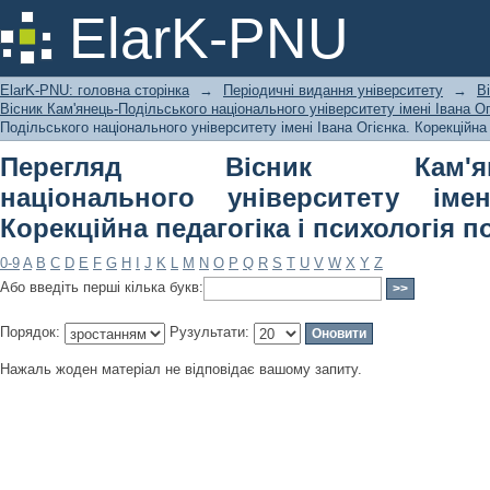
Перегляд Вісник Кам'янець-Подільс
ElarK-PNU
Івана Огієнка. Корекційна педагогіка 
ElarK-PNU: головна сторінка
→
Періодичні видання університету
→
В
Вісник Кам'янець-Подільського національного університету імені Івана Огі
Подільського національного університету імені Івана Огієнка. Корекційна 
Перегляд Вісник Кам'янець
національного університету імен
Корекційна педагогіка і психологія п
0-9
A
B
C
D
E
F
G
H
I
J
K
L
M
N
O
P
Q
R
S
T
U
V
W
X
Y
Z
Або введіть перші кілька букв:
Порядок:
Рузультати:
Нажаль жоден матеріал не відповідає вашому запиту.