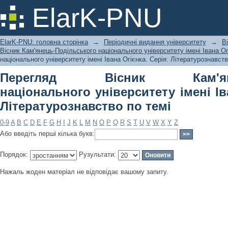
Перегляд Вісник Кам'янець-Подільс
ElarK-PNU
Івана Огієнка. Серія: Літературознав
ElarK-PNU: головна сторінка
→
Періодичні видання університету
→
В
Вісник Кам'янець-Подільського національного університету імені Івана Ог
національного університету імені Івана Огієнка. Серія: Літературознавств
Перегляд Вісник Кам'янець
національного університету імені Ів
Літературознавство по темі
0-9
A
B
C
D
E
F
G
H
I
J
K
L
M
N
O
P
Q
R
S
T
U
V
W
X
Y
Z
Або введіть перші кілька букв:
Порядок:
Рузультати:
Нажаль жоден матеріал не відповідає вашому запиту.