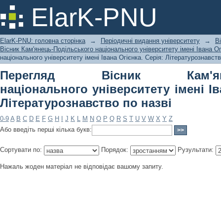
Перегляд Вісник Кам'янець-Подільс
ElarK-PNU
Івана Огієнка. Серія: Літературознав
ElarK-PNU: головна сторінка
→
Періодичні видання університету
→
В
Вісник Кам'янець-Подільського національного університету імені Івана Ог
національного університету імені Івана Огієнка. Серія: Літературознавств
Перегляд Вісник Кам'янець
національного університету імені Ів
Літературознавство по назві
0-9
A
B
C
D
E
F
G
H
I
J
K
L
M
N
O
P
Q
R
S
T
U
V
W
X
Y
Z
Або введіть перші кілька букв:
Сортувати по:
Порядок:
Рузультати:
Нажаль жоден матеріал не відповідає вашому запиту.