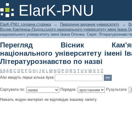
Перегляд Вісник Кам'янець-Подільс
ElarK-PNU
Івана Огієнка. Серія: Літературознав
ElarK-PNU: головна сторінка
→
Періодичні видання університету
→
В
Вісник Кам'янець-Подільського національного університету імені Івана Ог
національного університету імені Івана Огієнка. Серія: Літературознавств
Перегляд Вісник Кам'янець
національного університету імені Ів
Літературознавство по назві
0-9
A
B
C
D
E
F
G
H
I
J
K
L
M
N
O
P
Q
R
S
T
U
V
W
X
Y
Z
Або введіть перші кілька букв:
Сортувати по:
Порядок:
Рузультати:
Нажаль жоден матеріал не відповідає вашому запиту.