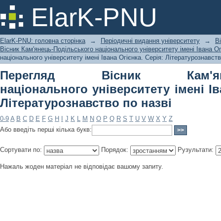
Перегляд Вісник Кам'янець-Подільс
ElarK-PNU
Івана Огієнка. Серія: Літературознав
ElarK-PNU: головна сторінка
→
Періодичні видання університету
→
В
Вісник Кам'янець-Подільського національного університету імені Івана Ог
національного університету імені Івана Огієнка. Серія: Літературознавств
Перегляд Вісник Кам'янець
національного університету імені Ів
Літературознавство по назві
0-9
A
B
C
D
E
F
G
H
I
J
K
L
M
N
O
P
Q
R
S
T
U
V
W
X
Y
Z
Або введіть перші кілька букв:
Сортувати по:
Порядок:
Рузультати:
Нажаль жоден матеріал не відповідає вашому запиту.