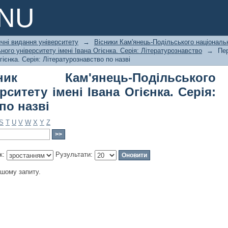
м'янець-Подільського національного
PNU
: Літературознавство по назві
чні видання університету
→
Вісники Кам'янець-Подільського національн
ного університету імені Івана Огієнка. Серія: Літературознавство
→
Пер
гієнка. Серія: Літературознавство по назві
к Кам'янець-Подільського
ситету імені Івана Огієнка. Серія:
по назві
S
T
U
V
W
X
Y
Z
к:
Рузультати:
ашому запиту.