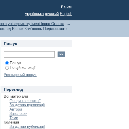
 університету імені
Ввійти
українська
русский
English
ого університету імені Івана Огієнка
→
егляд Вісник Кам'янець-Подільського
Пошук
Пошук
По цій колекції
Розширений пошук
Перегляд
Всі матеріали
Фонди та колекції
За датою публикації
Автори
Заголовки
Теми
Колекція
За датою публикації