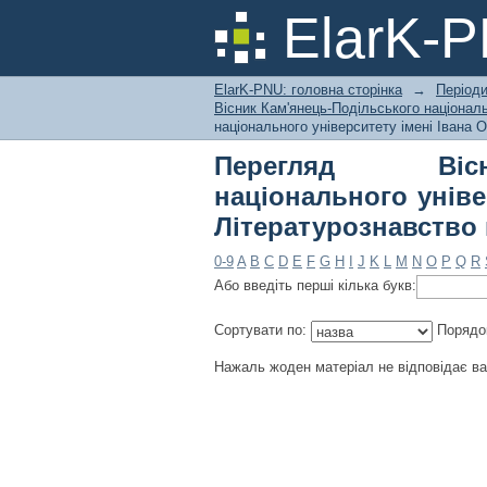
Перегляд Вісник Ка
ElarK-
Івана Огієнка. Серія
ElarK-PNU: головна сторінка
→
Періоди
Вісник Кам'янець-Подільського національ
національного університету імені Івана О
Перегляд Вісни
національного універ
Літературознавство 
0-9
A
B
C
D
E
F
G
H
I
J
K
L
M
N
O
P
Q
R
Або введіть перші кілька букв:
Сортувати по:
Порядо
Нажаль жоден матеріал не відповідає в