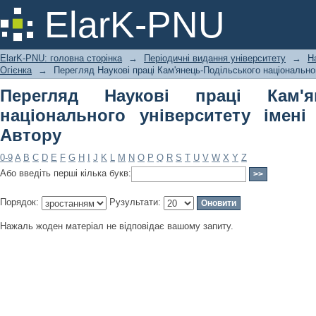
Перегляд Наукові праці Кам'янець-
ElarK-PNU
імені Івана Огієнка по Автору
ElarK-PNU: головна сторінка
→
Періодичні видання університету
→
Н
Огієнка
→
Перегляд Наукові праці Кам'янець-Подільського національног
Перегляд Наукові праці Кам'ян
національного університету імені
Автору
0-9
A
B
C
D
E
F
G
H
I
J
K
L
M
N
O
P
Q
R
S
T
U
V
W
X
Y
Z
Або введіть перші кілька букв:
Порядок:
Рузультати:
Нажаль жоден матеріал не відповідає вашому запиту.