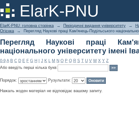
Перегляд Наукові праці Кам'янець-
ElarK-PNU
імені Івана Огієнка по темі
ElarK-PNU: головна сторінка
→
Періодичні видання університету
→
Н
Огієнка
→
Перегляд Наукові праці Кам'янець-Подільського національного
Перегляд Наукові праці Кам'ян
національного університету імені Іва
0-9
A
B
C
D
E
F
G
H
I
J
K
L
M
N
O
P
Q
R
S
T
U
V
W
X
Y
Z
Або введіть перші кілька букв:
Порядок:
Рузультати:
Нажаль жоден матеріал не відповідає вашому запиту.