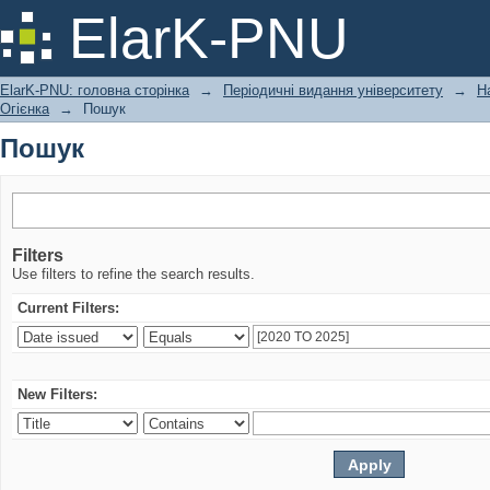
Пошук
ElarK-PNU
ElarK-PNU: головна сторінка
→
Періодичні видання університету
→
Н
Огієнка
→
Пошук
Пошук
Filters
Use filters to refine the search results.
Current Filters:
New Filters: