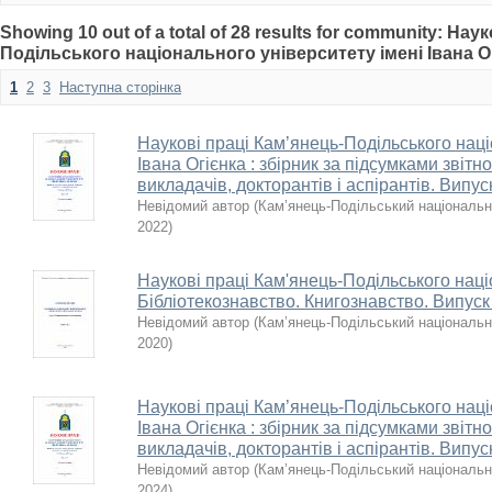
Showing 10 out of a total of 28 results for community: Нау
Подільського національного університету імені Івана О
1
2
3
Наступна сторінка
Наукові праці Кам’янець-Подільського наці
Івана Огієнка : збірник за підсумками звітн
викладачів, докторантів і аспірантів. Випус
Невідомий автор
(
Кам’янець-Подільський національни
2022
)
Наукові праці Кам'янець-Подільського наці
Бібліотекознавство. Книгознавство. Випуск
Невідомий автор
(
Кам’янець-Подільський національни
2020
)
Наукові праці Кам’янець-Подільського наці
Івана Огієнка : збірник за підсумками звітн
викладачів, докторантів і аспірантів. Випус
Невідомий автор
(
Кам’янець-Подільський національни
2024
)