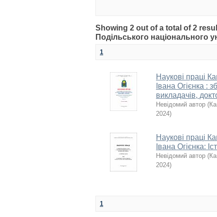
Showing 2 out of a total of 2 re
Подільського національного уні
1
Наукові праці Ка
Івана Огієнка : 
викладачів, докт
Невідомий автор
(
Ка
2024
)
Наукові праці Ка
Івана Огієнка: Іс
Невідомий автор
(
Ка
2024
)
1