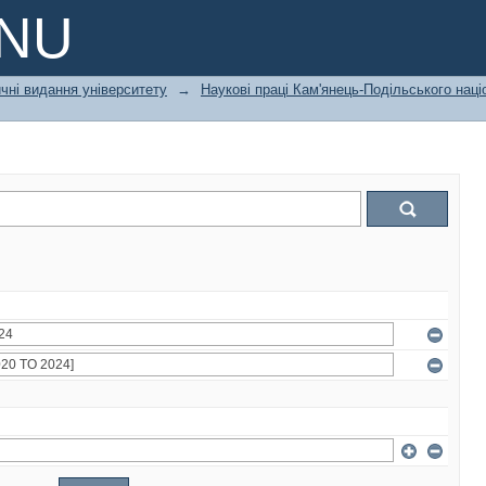
PNU
чні видання університету
→
Наукові праці Кам'янець-Подільського наці