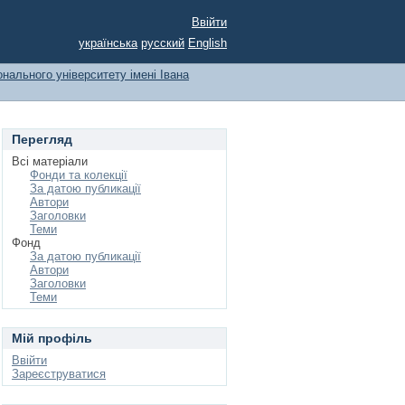
Ввійти
українська
русский
English
онального університету імені Івана
Перегляд
Всі матеріали
Фонди та колекції
За датою публикації
Автори
Заголовки
Теми
Фонд
За датою публикації
Автори
Заголовки
Теми
Мій профіль
Ввійти
Зареєструватися