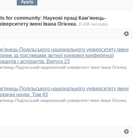
sults for community: Наукові праці Кам'янець-
верситету імені Івана Огієнка.
(0.434 seconds)
м’янець-Подільського національного університету імені
збірник за підсумками звітної наукової конференції
орантів і аспірантів. Випуск 23
м’янець-Подільський національний університет імені Івана Огієнка
,
м’янець-Подільського національного університету імені
торичні науки. Том 43
м'янець-Подільський національний університет імені Івана Огієнка
,