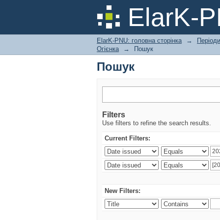
Пошук
ElarK-
ElarK-PNU: головна сторінка
→
Періоди
Огієнка
→
Пошук
Пошук
Filters
Use filters to refine the search results.
Current Filters:
New Filters: