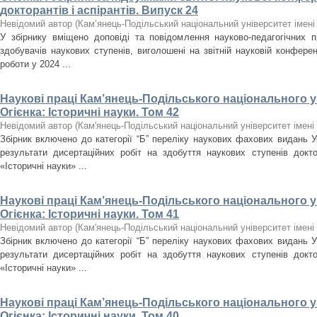
докторантів і аспірантів. Випуск 24
Невідомий автор
(
Кам’янець-Подільський національний університет імені 
У збірнику вміщено доповіді та повідомлення науково-педагогічних пра
здобувачів наукових ступенів, виголошені на звітній науковій конферен
роботи у 2024 ...
Наукові праці Кам’янець-Подільського національного ун
Огієнка: Історичні науки. Том 42
Невідомий автор
(
Кам'янець-Подільський національний університет імені 
Збірник включено до категорії “Б” переліку наукових фахових видань У
результати дисертаційних робіт на здобуття наукових ступенів докт
«Історичні науки» ...
Наукові праці Кам’янець-Подільського національного ун
Огієнка: Історичні науки. Том 41
Невідомий автор
(
Кам'янець-Подільський національний університет імені 
Збірник включено до категорії “Б” переліку наукових фахових видань У
результати дисертаційних робіт на здобуття наукових ступенів докт
«Історичні науки» ...
Наукові праці Кам’янець-Подільського національного ун
Огієнка: Історичні науки. Том 40