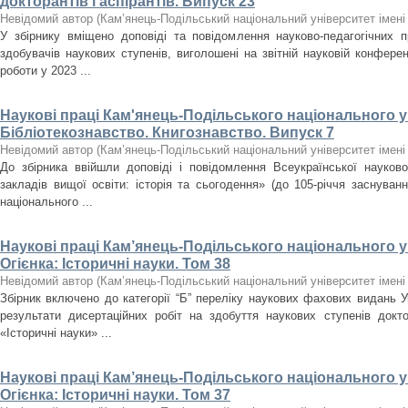
докторантів і аспірантів. Випуск 23
Невідомий автор
(
Кам’янець-Подільський національний університет імені 
У збірнику вміщено доповіді та повідомлення науково-педагогічних пра
здобувачів наукових ступенів, виголошені на звітній науковій конферен
роботи у 2023 ...
Наукові праці Кам'янець-Подільського національного ун
Бібліотекознавство. Книгознавство. Випуск 7
Невідомий автор
(
Кам’янець-Подільський національний університет імені 
До збірника ввійшли доповіді і повідомлення Всеукраїнської науково-
закладів вищої освіти: історія та сьогодення» (до 105-річчя заснуванн
національного ...
Наукові праці Кам’янець-Подільського національного ун
Огієнка: Історичні науки. Том 38
Невідомий автор
(
Кам’янець-Подільський національний університет імені 
Збірник включено до категорії “Б” переліку наукових фахових видань У
результати дисертаційних робіт на здобуття наукових ступенів докт
«Історичні науки» ...
Наукові праці Кам’янець-Подільського національного ун
Огієнка: Історичні науки. Том 37