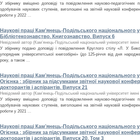
У збірнику вміщено доповіді та повідомлення науково-педагогічних пра
здобувачів наукових ступенів, виголошені на звітній науковій конферен
роботи у 2022 ...
Наукові праці Кам'янець-Подільського національного ун
Бібліотекознавство. Книгознавство. Випуск 6
Невідомий автор
(
Кам’янець-Подільський національний університет імені 
У збірнику подано доповіді і повідомлення Круглого стілу «Л. У. Бико
упорядник університетської книгозбірні» (до 125-річчя від дня народж
року, а також ...
Наукові праці Кам’янець-Подільського національного ун
Огієнка : збірник за підсумками звітної наукової конфер
докторантів і аспірантів. Випуск 21
Невідомий автор
(
Кам’янець-Подільський національний університет імені 
У збірнику вміщено доповіді та повідомлення науково-педагогічних пра
здобувачів наукових ступенів, виголошені на звітній науковій конферен
роботи у 2021 ...
Наукові праці Кам’янець-Подільського національного ун
Огієнка : збірник за підсумками звітної наукової конфер
докторантів і аспірантів. Випуск 20. Том 3