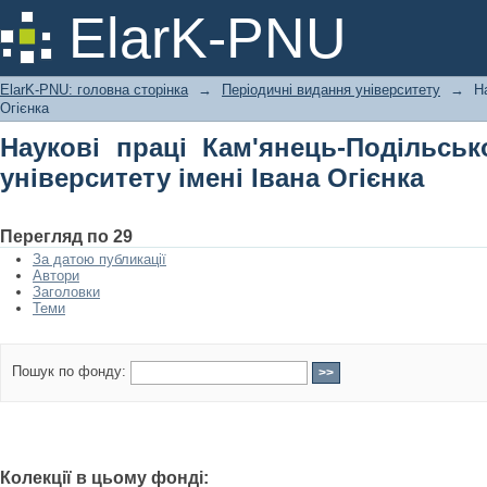
Наукові праці Кам'янець-Подільсь
ElarK-PNU
Івана Огієнка
ElarK-PNU: головна сторінка
→
Періодичні видання університету
→
Н
Огієнка
Наукові праці Кам'янець-Подільськ
університету імені Івана Огієнка
Перегляд по 29
За датою публикації
Автори
Заголовки
Теми
Пошук по фонду:
Колекції в цьому фонді: