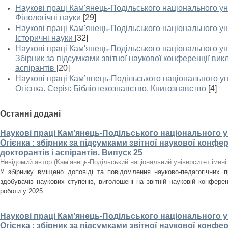
Наукові праці Кам'янець-Подільського національного уні
Філологічні науки
[29]
Наукові праці Кам'янець-Подільського національного уні
Історичні науки
[32]
Наукові праці Кам'янець-Подільського національного уні
Збірник за підсумками звітної наукової конференції викл
аспірантів
[20]
Наукові праці Кам’янець-Подільського національного уні
Огієнка. Серія: Бібліотекознавство. Книгознавство
[4]
Останні додані
Наукові праці Кам’янець-Подільського національного ун
Огієнка : збірник за підсумками звітної наукової конфер
докторантів і аспірантів. Випуск 25
Невідомий автор
(
Кам’янець-Подільський національний університет імені 
У збірнику вміщено доповіді та повідомлення науково-педагогічних пра
здобувачів наукових ступенів, виголошені на звітній науковій конферен
роботи у 2025 ...
Наукові праці Кам’янець-Подільського національного ун
Огієнка : збірник за підсумками звітної наукової конфер