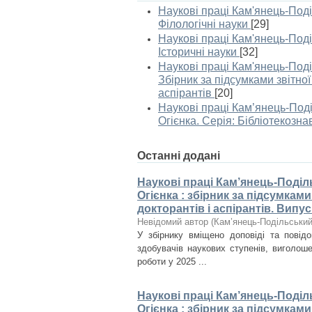
Наукові праці Кам'янець-Поді
Філологічні науки
[29]
Наукові праці Кам'янець-Поді
Історичні науки
[32]
Наукові праці Кам'янець-Поді
Збірник за підсумками звітної
аспірантів
[20]
Наукові праці Кам’янець-Поді
Огієнка. Серія: Бібліотекозн
Останні додані
Наукові праці Кам’янець-Поділ
Огієнка : збірник за підсумкам
докторантів і аспірантів. Випус
Невідомий автор
(
Кам’янець-Подільський 
У збірнику вміщено доповіді та повідом
здобувачів наукових ступенів, виголоше
роботи у 2025 ...
Наукові праці Кам’янець-Поділ
Огієнка : збірник за підсумкам