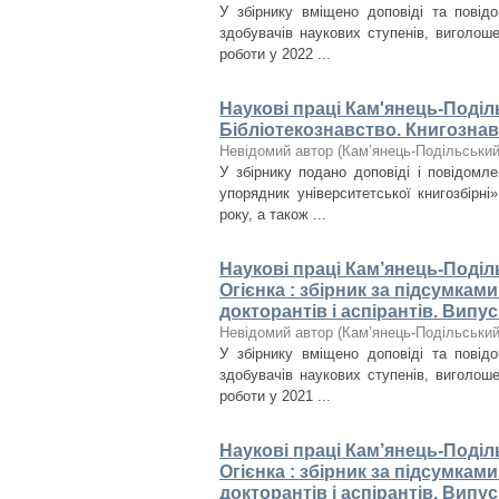
У збірнику вміщено доповіді та повідом
здобувачів наукових ступенів, виголоше
роботи у 2022 ...
Наукові праці Кам'янець-Поділ
Бібліотекознавство. Книгознав
Невідомий автор
(
Кам’янець-Подільський 
У збірнику подано доповіді і повідомле
упорядник університетської книгозбірні
року, а також ...
Наукові праці Кам’янець-Поділ
Огієнка : збірник за підсумкам
докторантів і аспірантів. Випус
Невідомий автор
(
Кам’янець-Подільський 
У збірнику вміщено доповіді та повідом
здобувачів наукових ступенів, виголоше
роботи у 2021 ...
Наукові праці Кам’янець-Поділ
Огієнка : збірник за підсумкам
докторантів і аспірантів. Випус