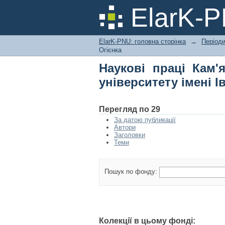
Наукові праці Кам'
ElarK-
Івана Огієнка
ElarK-PNU: головна сторінка
→
Періоди
Огієнка
Наукові праці Кам'
університету імені І
Перегляд по 29
За датою публикації
Автори
Заголовки
Теми
Пошук по фонду:
Колекції в цьому фонді: