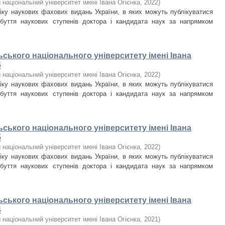
національний університет імені Івана Огієнка
,
2022
)
ліку наукових фахових видань України, в яких можуть публікуватися
обуття наукових ступенів доктора і кандидата наук за напрямком
ьського національного університету імені Івана
6
національний університет імені Івана Огієнка
,
2022
)
ліку наукових фахових видань України, в яких можуть публікуватися
обуття наукових ступенів доктора і кандидата наук за напрямком
ьського національного університету імені Івана
5
національний університет імені Івана Огієнка
,
2022
)
ліку наукових фахових видань України, в яких можуть публікуватися
обуття наукових ступенів доктора і кандидата наук за напрямком
ьського національного університету імені Івана
4
національний університет імені Івана Огієнка
,
2021
)