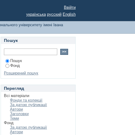
 університету імені
Ввійти
українська
русский
English
онального університету імені Івана
Пошук
Пошук
Фонд
Розширений пошук
Перегляд
Всі матеріали
Фонди та колекції
За датою публикації
Автори
Заголовки
Теми
Фонд
За датою публикації
Автори