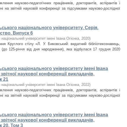
лення науково-педагогічних працівників, докторантів, аспірантів і
ні на звітній науковій конференції за підсумками науково-дослідної
ьського національного університету. Серія.
ство. Випуск 6
національний університет імені Івана Огієнка
,
2020
)
ння Круглого стілу «Л. У. Биковський: видатний бібліотекознавець,
» (до 125-річчя від дня народження), яка відбулася 17 грудня 2020
ьського національного університету імені Івана
и звітної наукової конференції викладачів,
к 21
національний університет імені Івана Огієнка
,
2022
)
лення науково-педагогічних працівників, докторантів, аспірантів і
ні на звітній науковій конференції за підсумками науково-дослідної
ьського національного університету імені Івана
и звітної наукової конференції викладачів,
к 20. Том 3