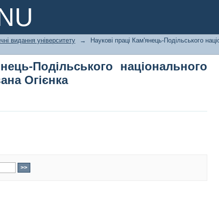
янець-Подільського національного
PNU
чні видання університету
→
Наукові праці Кам'янець-Подільського наці
янець-Подільського національного
вана Огієнка