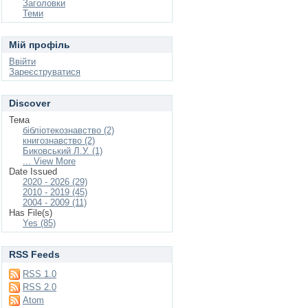
Заголовки
Теми
Мій профіль
Ввійти
Зареєструватися
Discover
Тема
бібліотекознавство (2)
книгознавство (2)
Биковський Л.У. (1)
... View More
Date Issued
2020 - 2026 (29)
2010 - 2019 (45)
2004 - 2009 (11)
Has File(s)
Yes (85)
RSS Feeds
RSS 1.0
RSS 2.0
Atom