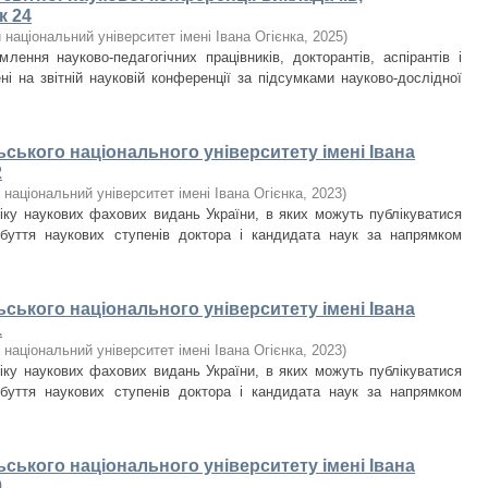
к 24
національний університет імені Івана Огієнка
,
2025
)
лення науково-педагогічних працівників, докторантів, аспірантів і
ні на звітній науковій конференції за підсумками науково-дослідної
ьського національного університету імені Івана
2
національний університет імені Івана Огієнка
,
2023
)
ліку наукових фахових видань України, в яких можуть публікуватися
обуття наукових ступенів доктора і кандидата наук за напрямком
ьського національного університету імені Івана
1
національний університет імені Івана Огієнка
,
2023
)
ліку наукових фахових видань України, в яких можуть публікуватися
обуття наукових ступенів доктора і кандидата наук за напрямком
ьського національного університету імені Івана
0