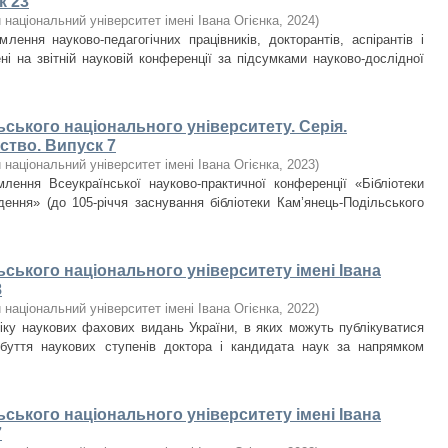
к 23
національний університет імені Івана Огієнка
,
2024
)
лення науково-педагогічних працівників, докторантів, аспірантів і
ні на звітній науковій конференції за підсумками науково-дослідної
ьського національного університету. Серія.
ство. Випуск 7
національний університет імені Івана Огієнка
,
2023
)
млення Всеукраїнської науково-практичної конференції «Бібліотеки
одення» (до 105-річчя заснування бібліотеки Кам’янець-Подільського
ьського національного університету імені Івана
8
національний університет імені Івана Огієнка
,
2022
)
ліку наукових фахових видань України, в яких можуть публікуватися
обуття наукових ступенів доктора і кандидата наук за напрямком
ьського національного університету імені Івана
7