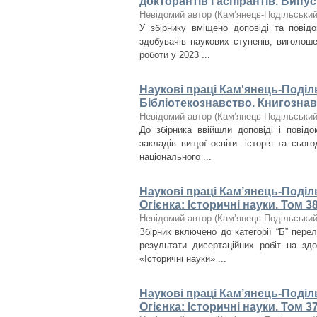
докторантів і аспірантів. Випус
Невідомий автор
(
Кам’янець-Подільський 
У збірнику вміщено доповіді та повідом
здобувачів наукових ступенів, виголоше
роботи у 2023 ...
Наукові праці Кам'янець-Поділ
Бібліотекознавство. Книгознав
Невідомий автор
(
Кам’янець-Подільський 
До збірника ввійшли доповіді і повідо
закладів вищої освіти: історія та сьог
національного ...
Наукові праці Кам’янець-Поділ
Огієнка: Історичні науки. Том 3
Невідомий автор
(
Кам’янець-Подільський 
Збірник включено до категорії “Б” пере
результати дисертаційних робіт на зд
«Історичні науки» ...
Наукові праці Кам’янець-Поділ
Огієнка: Історичні науки. Том 3