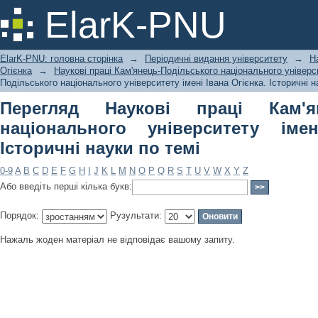
Перегляд Наукові праці Кам'янець-
ElarK-PNU
імені Івана Огієнка. Історичні науки 
ElarK-PNU: головна сторінка
→
Періодичні видання університету
→
Н
Огієнка
→
Наукові праці Кам'янець-Подільського національного універси
Подільського національного університету імені Івана Огієнка. Історичні н
Перегляд Наукові праці Кам'ян
національного університету імен
Історичні науки по темі
0-9
A
B
C
D
E
F
G
H
I
J
K
L
M
N
O
P
Q
R
S
T
U
V
W
X
Y
Z
Або введіть перші кілька букв:
Порядок:
Рузультати:
Нажаль жоден матеріал не відповідає вашому запиту.