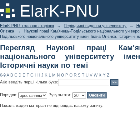
Перегляд Наукові праці Кам'янець-
ElarK-PNU
імені Івана Огієнка. Історичні науки 
ElarK-PNU: головна сторінка
→
Періодичні видання університету
→
Н
Огієнка
→
Наукові праці Кам'янець-Подільського національного універси
Подільського національного університету імені Івана Огієнка. Історичні н
Перегляд Наукові праці Кам'ян
національного університету імен
Історичні науки по темі
0-9
A
B
C
D
E
F
G
H
I
J
K
L
M
N
O
P
Q
R
S
T
U
V
W
X
Y
Z
Або введіть перші кілька букв:
Порядок:
Рузультати:
Нажаль жоден матеріал не відповідає вашому запиту.