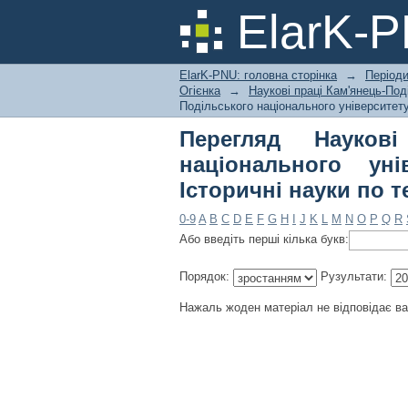
Перегляд Наукові пр
ElarK-
імені Івана Огієнка. 
ElarK-PNU: головна сторінка
→
Періоди
Огієнка
→
Наукові праці Кам'янець-Поді
Подільського національного університету 
Перегляд Наукові
національного уні
Історичні науки по т
0-9
A
B
C
D
E
F
G
H
I
J
K
L
M
N
O
P
Q
R
Або введіть перші кілька букв:
Порядок:
Рузультати:
Нажаль жоден матеріал не відповідає в