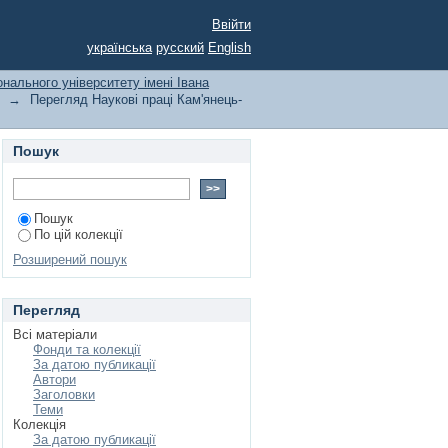
ального університету
Ввійти
українська
русский
English
онального університету імені Івана
→
Перегляд Наукові праці Кам'янець-
Пошук
Пошук
По цій колекції
Розширений пошук
Перегляд
Всі матеріали
Фонди та колекції
За датою публикації
Автори
Заголовки
Теми
Колекція
За датою публикації