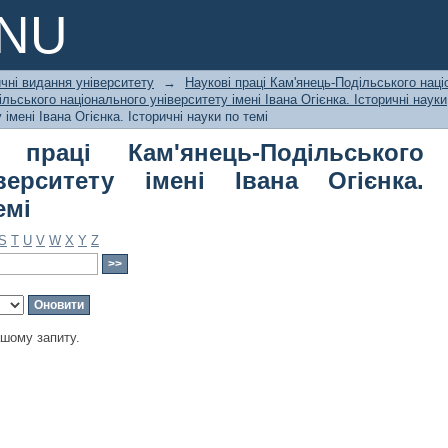
аці Кам'янець-Подільського націон
PNU
Історичні науки по темі
чні видання університету
→
Наукові праці Кам'янець-Подільського наці
льського національного університету імені Івана Огієнка. Історичні науки
імені Івана Огієнка. Історичні науки по темі
 праці Кам'янець-Подільського
верситету імені Івана Огієнка.
емі
S
T
U
V
W
X
Y
Z
ашому запиту.