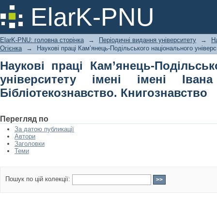
Наукові праці Кам’янець-Подільсь
ElarK-PNU
імені Івана Огієнка. Серія: Бібліоте
ElarK-PNU: головна сторінка
→
Періодичні видання університету
→
Н
Огієнка
→
Наукові праці Кам’янець-Подільського національного універси
Наукові праці Кам’янець-Подільськ
університету імені імені Івана
Бібліотекознавство. Книгознавство
Перегляд по
За датою публикації
Автори
Заголовки
Теми
Пошук по цій колекції: