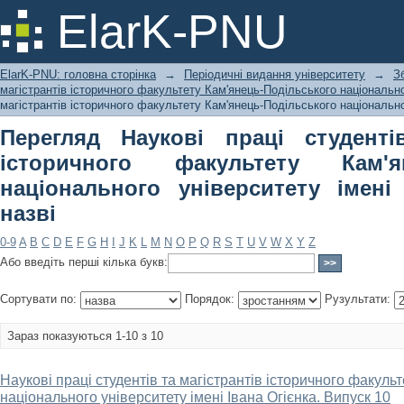
Перегляд Наукові праці студентів 
ElarK-PNU
Кам'янець-Подільського національн
назві
ElarK-PNU: головна сторінка
→
Періодичні видання університету
→
З
магістрантів історичного факультету Кам'янець-Подільського національно
магістрантів історичного факультету Кам'янець-Подільського національног
Перегляд Наукові праці студенті
історичного факультету Кам'ян
національного університету імені
назві
0-9
A
B
C
D
E
F
G
H
I
J
K
L
M
N
O
P
Q
R
S
T
U
V
W
X
Y
Z
Або введіть перші кілька букв:
Сортувати по:
Порядок:
Рузультати:
Зараз показуються 1-10 з 10
Наукові праці студентів та магістрантів історичного факуль
національного університету імені Івана Огієнка. Випуск 10