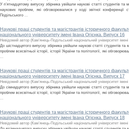
У п’ятнадцятому випуску збірника увійшли наукові статті студентів та м
наукових проблем, які обговорювалися у ході звітної конференції ст
Подільського ...
Наукові праці студентів та магістрантів історичного факуль
національного університету імені Івана Огієнка. Випуск 16
Невідомий автор
(
Кам’янець-Подільський національний університет імені 
До шістнадцятого випуску збірника увійшли наукові статті студентів та м
проблем всесвітньої історії, історії України та політології, які обговорюв
...
Наукові праці студентів та магістрантів історичного факуль
національного університету імені Івана Огієнка. Випуск 17
Невідомий автор
(
Кам’янець-Подільський національний університет імені 
До сімнадцятого випуску збірника увійшли наукові статті студентів та м
проблем всесвітньої історії, історії України та політології, які обговорюв
...
Наукові праці студентів та магістрантів історичного факуль
національного університету імені Івана Огієнка. Випуск 18
Невідомий автор
(
Кам’янець-Подільський національний університет імені 
До вісімнадцятого випуску збірника увійшли наукові статті студентів та 