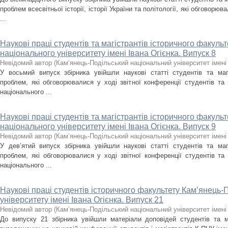
проблем всесвітньої історії, історії України та політології, які обговорюв
...
Наукові праці студентів та магістрантів історичного факуль
національного університету імені Івана Огієнка. Випуск 8
Невідомий автор
(
Кам’янець-Подільський національний університет імені 
У восьмий випуск збірника увійшли наукові статті студентів та маг
проблем, які обговорювалися у ході звітної конференції студентів та 
національного ...
Наукові праці студентів та магістрантів історичного факуль
національного університету імені Івана Огієнка. Випуск 9
Невідомий автор
(
Кам’янець-Подільський національний університет імені 
У дев’ятий випуск збірника увійшли наукові статті студентів та маг
проблем, які обговорювалися у ході звітної конференції студентів та 
національного ...
Наукові праці студентів історичного факультету Кам’янець-
університету імені Івана Огієнка. Випуск 21
Невідомий автор
(
Кам’янець-Подільський національний університет імені 
До випуску 21 збірника увійшли матеріали доповідей студентів та ма