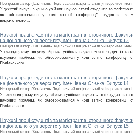
Невідомий автор
(
Кам’янець-Подільський національний університет імені 
У десятий випуск збірника увійшли наукові статті студентів та магістран
які обговорювалися у ході звітної конференції студентів та маг
національного ...
Наукові праці студентів та магістрантів історичного факуль
національного університету імені Івана Огієнка. Випуск 13
Невідомий автор
(
Кам’янець-Подільський національний університет імені 
У тринадцятому випуску збірника увійшли наукові статті студентів та м
наукових проблем, які обговорювалися у ході звітної конференції ст
Подільського ...
Наукові праці студентів та магістрантів історичного факуль
національного університету імені Івана Огієнка. Випуск 14
Невідомий автор
(
Кам’янець-Подільський національний університет імені 
У чотирнадцятому випуску збірника увійшли наукові статті студентів та м
наукових проблем, які обговорювалися у ході звітної конференції ст
Подільського ...
Наукові праці студентів та магістрантів історичного факуль
національного університету імені Івана Огієнка. Випуск 15
Невідомий автор
(
Кам’янець-Подільський національний університет імені 