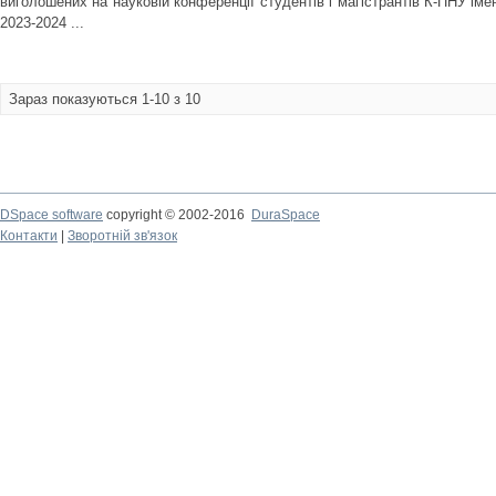
виголошених на науковій конференції студентів і магістрантів К-ПНУ іме
2023-2024 ...
Зараз показуються 1-10 з 10
DSpace software
copyright © 2002-2016
DuraSpace
Контакти
|
Зворотній зв'язок