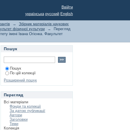
нтів та магістрантів
Ввійти
мені Івана Огієнка.
українська
русский
English
рантів
→
Збірник матеріалів наукових
культет фізичної культури
→
Перегляд
тету імені Івана Огієнка. Факультет
Пошук
Пошук
По цій колекції
Розширений пошук
Перегляд
Всі матеріали
Фонди та колекції
За датою публикації
Автори
Заголовки
Теми
Колекція