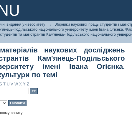
теріалів наукових досліджень студе
PNU
кого національного університету і
культури по темі
чні видання університету
→
Збірники наукових праць студентів і магіст
м'янець-Подільського національного університету імені Івана Огієнка. Фа
студентів та магістрантів Кам'янець-Подільського національного універси
матеріалів наукових досліджень
странтів Кам'янець-Подільського
верситету імені Івана Огієнка.
культури по темі
S
T
U
V
W
X
Y
Z
ашому запиту.