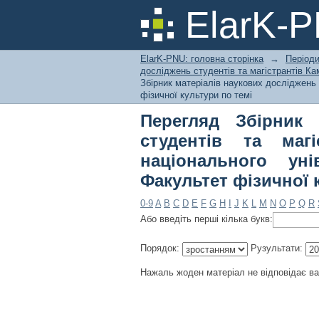
Перегляд Збірник ма
ElarK-
Кам'янець-Подільсь
Факультет фізичної 
ElarK-PNU: головна сторінка
→
Періоди
досліджень студентів та магістрантів Ка
Збірник матеріалів наукових досліджень 
фізичної культури по темі
Перегляд Збірник 
студентів та магі
національного уні
Факультет фізичної 
0-9
A
B
C
D
E
F
G
H
I
J
K
L
M
N
O
P
Q
R
Або введіть перші кілька букв:
Порядок:
Рузультати:
Нажаль жоден матеріал не відповідає в