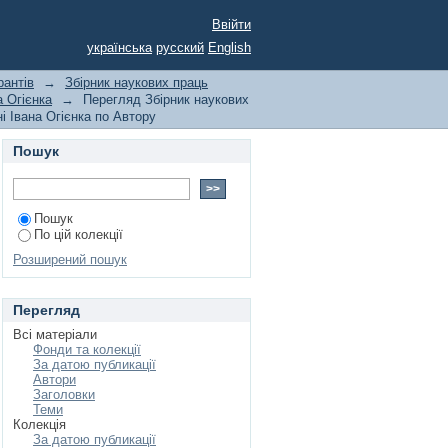
рантів економічного
Ввійти
ерситету імені Івана
українська
русский
English
рантів
→
Збірник наукових праць
а Огієнка
→
Перегляд Збірник наукових
і Івана Огієнка по Автору
Пошук
Пошук
По цій колекції
Розширений пошук
Перегляд
Всі матеріали
Фонди та колекції
За датою публикації
Автори
Заголовки
Теми
Колекція
За датою публикації