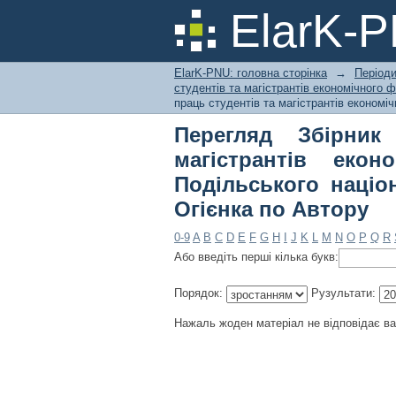
Перегляд Збірник н
ElarK-
факультету Кам'янец
Огієнка по Автору
ElarK-PNU: головна сторінка
→
Періоди
студентів та магістрантів економічного 
праць студентів та магістрантів економі
Перегляд Збірник
магістрантів екон
Подільського націо
Огієнка по Автору
0-9
A
B
C
D
E
F
G
H
I
J
K
L
M
N
O
P
Q
R
Або введіть перші кілька букв:
Порядок:
Рузультати:
Нажаль жоден матеріал не відповідає в