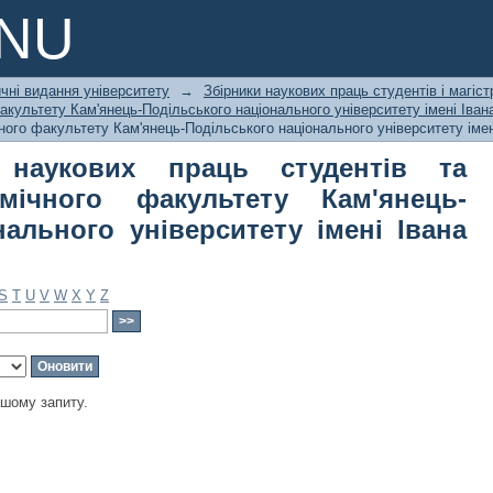
аукових праць студентів та магіст
PNU
ь-Подільського національного унів
чні видання університету
→
Збірники наукових праць студентів і магіст
факультету Кам'янець-Подільського національного університету імені Іван
чного факультету Кам'янець-Подільського національного університету імен
 наукових праць студентів та
омічного факультету Кам'янець-
нального університету імені Івана
S
T
U
V
W
X
Y
Z
ашому запиту.