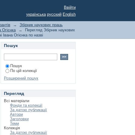
рантів економічного
Ввійти
ерситету імені Івана
українська
русский
English
рантів
→
Збірник наукових праць
а Огієнка
→
Перегляд Збірник наукових
 Івана Огієнка по назві
Пошук
Пошук
По цій колекції
Розширений пошук
Перегляд
Всі матеріали
Фонди та колекції
За датою публикації
Автори
Заголовки
Теми
Колекція
За датою публикації