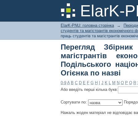
Перегляд Збірник н
ElarK-
факультету Кам'янец
Огієнка по назві
ElarK-PNU: головна сторінка
→
Періоди
студентів та магістрантів економічного 
праць студентів та магістрантів економі
Перегляд Збірник
магістрантів екон
Подільського націо
Огієнка по назві
0-9
A
B
C
D
E
F
G
H
I
J
K
L
M
N
O
P
Q
R
Або введіть перші кілька букв:
Сортувати по:
Порядо
Нажаль жоден матеріал не відповідає в