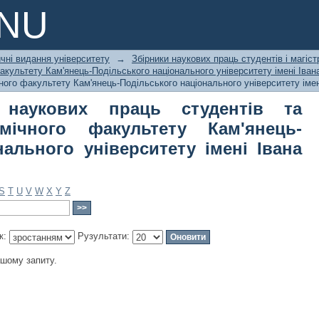
аукових праць студентів та магіст
PNU
ь-Подільського національного унів
чні видання університету
→
Збірники наукових праць студентів і магіст
факультету Кам'янець-Подільського національного університету імені Іван
чного факультету Кам'янець-Подільського національного університету імені
 наукових праць студентів та
омічного факультету Кам'янець-
нального університету імені Івана
S
T
U
V
W
X
Y
Z
к:
Рузультати:
ашому запиту.