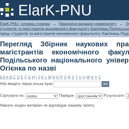
Перегляд Збірник наукових праць с
ElarK-PNU
факультету Кам'янець-Подільського
Огієнка по назві
ElarK-PNU: головна сторінка
→
Періодичні видання університету
→
З
студентів та магістрантів економічного факультету Кам'янець-Подільсько
праць студентів та магістрантів економічного факультету Кам'янець-Поділ
Перегляд Збірник наукових пра
магістрантів економічного факул
Подільського національного універ
Огієнка по назві
0-9
A
B
C
D
E
F
G
H
I
J
K
L
M
N
O
P
Q
R
S
T
U
V
W
X
Y
Z
Або введіть перші кілька букв:
Сортувати по:
Порядок:
Рузультати:
Нажаль жоден матеріал не відповідає вашому запиту.