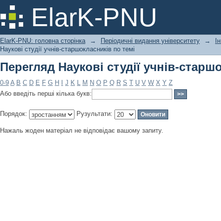
Перегляд Наукові студії учнів-старш
ElarK-PNU
ElarK-PNU: головна сторінка
→
Періодичні видання університету
→
І
Наукові студії учнів-старшокласників по темі
Перегляд Наукові студії учнів-старш
0-9
A
B
C
D
E
F
G
H
I
J
K
L
M
N
O
P
Q
R
S
T
U
V
W
X
Y
Z
Або введіть перші кілька букв:
Порядок:
Рузультати:
Нажаль жоден матеріал не відповідає вашому запиту.