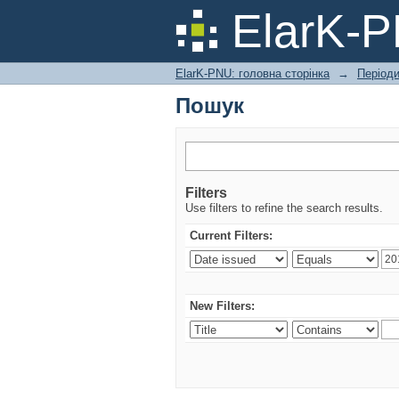
Пошук
ElarK-
ElarK-PNU: головна сторінка
→
Періоди
Пошук
Filters
Use filters to refine the search results.
Current Filters:
New Filters: