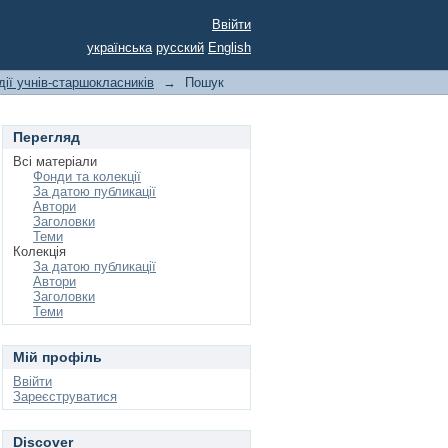
Ввійти
українська
русский
English
дії учнів-старшокласників
→
Пошук
Перегляд
Всі матеріали
Фонди та колекції
За датою публикації
Автори
Заголовки
Теми
Колекція
За датою публикації
Автори
Заголовки
Теми
Мій профіль
Ввійти
Зареєструватися
Discover