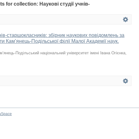
lts for collection: Наукові студії учнів-
чнів-старшокласників: збірник наукових повідомлень за
и Кам’янець-Подільської філії Малої Академії наук.
м’янець-Подільський національний університет імені Івана Огієнка
,
aSpace