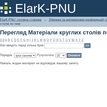
Перегляд Матеріали круглих столів п
ElarK-PNU
ElarK-PNU: головна сторінка
→
Збірники за матеріалами конференцій та
столів по темі
Перегляд Матеріали круглих столів п
0-9
A
B
C
D
E
F
G
H
I
J
K
L
M
N
O
P
Q
R
S
T
U
V
W
X
Y
Z
Або введіть перші кілька букв:
Порядок:
Рузультати:
Нажаль жоден матеріал не відповідає вашому запиту.