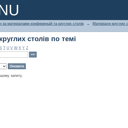
круглих столів по темі
PNU
и за матеріалами конференцій та круглих столів
→
Матеріали круглих с
круглих столів по темі
S
T
U
V
W
X
Y
Z
ашому запиту.