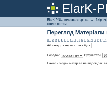
Перегляд Матеріали 
ElarK-
ElarK-PNU: головна сторінка
→
Збірник
столів по темі
Перегляд Матеріали 
0-9
A
B
C
D
E
F
G
H
I
J
K
L
M
N
O
P
Q
R
Або введіть перші кілька букв:
Порядок:
Рузультати:
Нажаль жоден матеріал не відповідає в