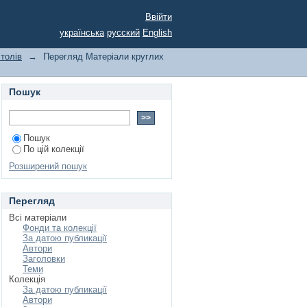
Ввійти
українська
русский
English
толів
→
Перегляд Матеріали круглих
Пошук
Пошук
По цій колекції
Розширений пошук
Перегляд
Всі матеріали
Фонди та колекції
За датою публикації
Автори
Заголовки
Теми
Колекція
За датою публикації
Автори