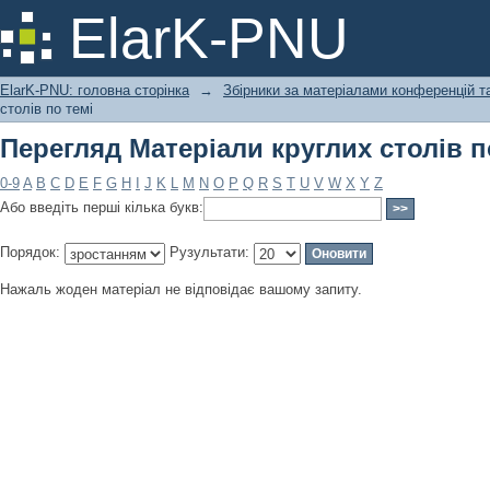
Перегляд Матеріали круглих столів п
ElarK-PNU
ElarK-PNU: головна сторінка
→
Збірники за матеріалами конференцій та
столів по темі
Перегляд Матеріали круглих столів п
0-9
A
B
C
D
E
F
G
H
I
J
K
L
M
N
O
P
Q
R
S
T
U
V
W
X
Y
Z
Або введіть перші кілька букв:
Порядок:
Рузультати:
Нажаль жоден матеріал не відповідає вашому запиту.