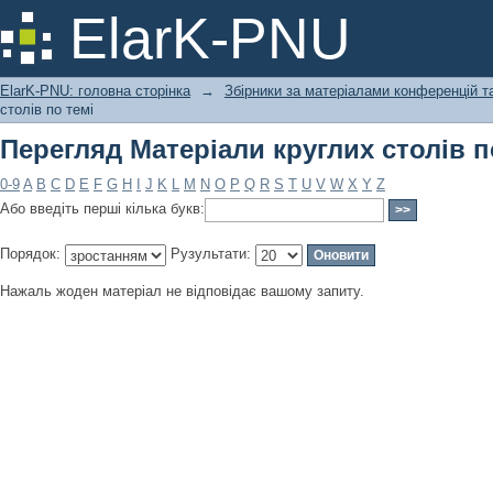
Перегляд Матеріали круглих столів п
ElarK-PNU
ElarK-PNU: головна сторінка
→
Збірники за матеріалами конференцій та
столів по темі
Перегляд Матеріали круглих столів п
0-9
A
B
C
D
E
F
G
H
I
J
K
L
M
N
O
P
Q
R
S
T
U
V
W
X
Y
Z
Або введіть перші кілька букв:
Порядок:
Рузультати:
Нажаль жоден матеріал не відповідає вашому запиту.