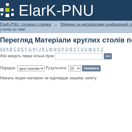
Перегляд Матеріали круглих столів п
ElarK-PNU
ElarK-PNU: головна сторінка
→
Збірники за матеріалами конференцій та
столів по темі
Перегляд Матеріали круглих столів п
0-9
A
B
C
D
E
F
G
H
I
J
K
L
M
N
O
P
Q
R
S
T
U
V
W
X
Y
Z
Або введіть перші кілька букв:
Порядок:
Рузультати:
Нажаль жоден матеріал не відповідає вашому запиту.