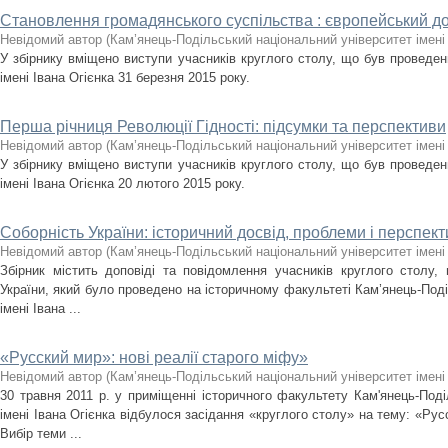
Становлення громадянського суспільства : європейський досв
Невідомий автор
(
Кам’янець-Подільський національний університет імені 
У збірнику вміщено виступи учасників круглого столу, що був проведе
імені Івана Огієнка 31 березня 2015 року.
Перша річниця Революції Гідності: підсумки та перспективи
Невідомий автор
(
Кам’янець-Подільський національний університет імені 
У збірнику вміщено виступи учасників круглого столу, що був проведе
імені Івана Огієнка 20 лютого 2015 року.
Соборність України: історичний досвід, проблеми і перспек
Невідомий автор
(
Кам’янець-Подільський національний університет імені 
Збірник містить доповіді та повідомлення учасників круглого столу,
України, який було проведено на історичному факультеті Кам’янець-Поді
імені Івана ...
«Русский мир»: нові реалії старого міфу»
Невідомий автор
(
Кам’янець-Подільський національний університет імені 
30 травня 2011 р. у приміщенні історичного факультету Кам'янець-Поді
імені Івана Огієнка відбулося засідання «круглого столу» на тему: «Русс
Вибір теми ...