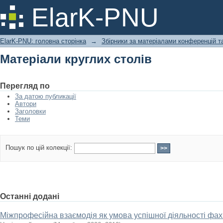
Матеріали круглих столів
ElarK-PNU
ElarK-PNU: головна сторінка
→
Збірники за матеріалами конференцій та
Матеріали круглих столів
Перегляд по
За датою публикації
Автори
Заголовки
Теми
Пошук по цій колекції:
Останні додані
Міжпрофесійна взаємодія як умова успішної діяльності фах