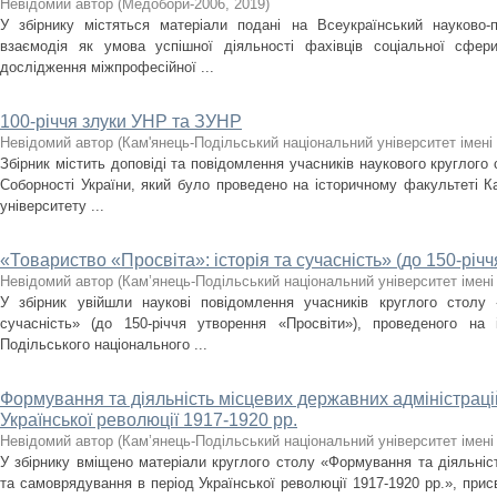
Невідомий автор
(
Медобори-2006
,
2019
)
У збірнику містяться матеріали подані на Всеукраїнський науково-
взаємодія як умова успішної діяльності фахівців соціальної сфери»
дослідження міжпрофесійної ...
100-річчя злуки УНР та ЗУНР
Невідомий автор
(
Кам'янець-Подільський національний університет імені 
Збірник містить доповіді та повідомлення учасників наукового круглого 
Соборності України, який було проведено на історичному факультеті К
університету ...
«Товариство «Просвіта»: історія та сучасність» (до 150-річ
Невідомий автор
(
Кам’янець-Подільський національний університет імені 
У збірник увійшли наукові повідомлення учасників круглого столу «
сучасність» (до 150-річчя утворення «Просвіти»), проведеного на 
Подільського національного ...
Формування та діяльність місцевих державних адміністраці
Української революції 1917-1920 рр.
Невідомий автор
(
Кам’янець-Подільський національний університет імені 
У збірнику вміщено матеріали круглого столу «Формування та діяльніс
та самоврядування в період Української революції 1917-1920 рр.», присв