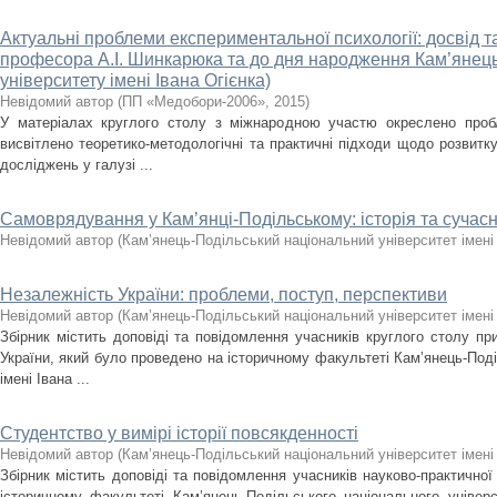
Актуальні проблеми експериментальної психології: досвід 
професора А.І. Шинкарюка та до дня народження Кам’янець
університету імені Івана Огієнка)
Невідомий автор
(
ПП «Медобори-2006»
,
2015
)
У матеріалах круглого столу з міжнародною участю окреслено пробл
висвітлено теоретико-методологічні та практичні підходи щодо розвитку
досліджень у галузі ...
Самоврядування у Кам’янці-Подільському: історія та сучасн
Невідомий автор
(
Кам’янець-Подільський національний університет імені 
Незалежність України: проблеми, поступ, перспективи
Невідомий автор
(
Кам’янець-Подільський національний університет імені 
Збірник містить доповіді та повідомлення учасників круглого столу при
України, який було проведено на історичному факультеті Кам’янець-Поді
імені Івана ...
Студентство у вимірі історії повсякденності
Невідомий автор
(
Кам’янець-Подільський національний університет імені 
Збірник містить доповіді та повідомлення учасників науково-практичної
історичному факультеті Кам’янець-Подільського національного універс