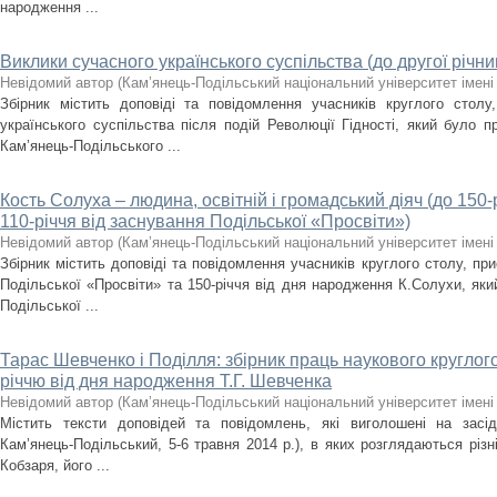
народження ...
Виклики сучасного українського суспільства (до другої річни
Невідомий автор
(
Кам’янець-Подільський національний університет імені 
Збірник містить доповіді та повідомлення учасників круглого столу
українського суспільства після подій Революції Гідності, який було 
Кам’янець-Подільського ...
Кость Солуха – людина, освітній і громадський діяч (до 150
110-річчя від заснування Подільської «Просвіти»)
Невідомий автор
(
Кам’янець-Подільський національний університет імені 
Збірник містить доповіді та повідомлення учасників круглого столу, при
Подільської «Просвіти» та 150-річчя від дня народження К.Солухи, яки
Подільської ...
Тарас Шевченко і Поділля: збірник праць наукового круглого
річчю від дня народження Т.Г. Шевченка
Невідомий автор
(
Кам’янець-Подільський національний університет імені 
Містить тексти доповідей та повідомлень, які виголошені на засід
Кам’янець-Подільський, 5-6 травня 2014 р.), в яких розглядаються різн
Кобзаря, його ...