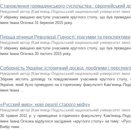
Становлення громадянського суспільства : європейський досв
Невідомий автор
(
Кам’янець-Подільський національний університет імені 
У збірнику вміщено виступи учасників круглого столу, що був проведе
імені Івана Огієнка 31 березня 2015 року.
Перша річниця Революції Гідності: підсумки та перспективи
Невідомий автор
(
Кам’янець-Подільський національний університет імені 
У збірнику вміщено виступи учасників круглого столу, що був проведе
імені Івана Огієнка 20 лютого 2015 року.
Соборність України: історичний досвід, проблеми і перспек
Невідомий автор
(
Кам’янець-Подільський національний університет імені 
Збірник містить доповіді та повідомлення учасників круглого столу,
України, який було проведено на історичному факультеті Кам’янець-Поді
імені Івана ...
«Русский мир»: нові реалії старого міфу»
Невідомий автор
(
Кам’янець-Подільський національний університет імені 
30 травня 2011 р. у приміщенні історичного факультету Кам'янець-Поді
імені Івана Огієнка відбулося засідання «круглого столу» на тему: «Русс
Вибір теми ...