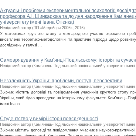
Актуальні проблеми експериментальної психології: досвід 
професора А.І. Шинкарюка та до дня народження Кам’янець
університету імені Івана Огієнка)
Невідомий автор
(
ПП «Медобори-2006»
,
2015
)
У матеріалах круглого столу з міжнародною участю окреслено пробл
висвітлено теоретико-методологічні та практичні підходи щодо розвитку
досліджень у галузі ...
Самоврядування у Кам’янці-Подільському: історія та сучасн
Невідомий автор
(
Кам’янець-Подільський національний університет імені 
Незалежність України: проблеми, поступ, перспективи
Невідомий автор
(
Кам’янець-Подільський національний університет імені 
Збірник містить доповіді та повідомлення учасників круглого столу при
України, який було проведено на історичному факультеті Кам’янець-Поді
імені Івана ...
Студентство у вимірі історії повсякденності
Невідомий автор
(
Кам’янець-Подільський національний університет імені 
Збірник містить доповіді та повідомлення учасників науково-практичної
історичному факультеті Кам’янець-Подільського національного універс