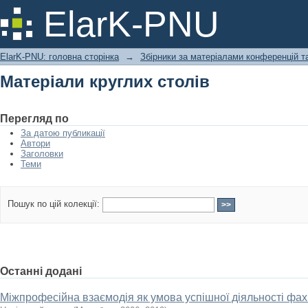
Матеріали круглих столів
ElarK-PNU
ElarK-PNU: головна сторінка
→
Збірники за матеріалами конференцій та
Матеріали круглих столів
Перегляд по
За датою публикації
Автори
Заголовки
Теми
Пошук по цій колекції:
Останні додані
Міжпрофесійна взаємодія як умова успішної діяльності фах