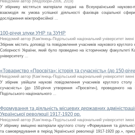
Невідомий автор
(
Медобори-2006
,
2019
)
У збірнику містяться матеріали подані на Всеукраїнський науково-
взаємодія як умова успішної діяльності фахівців соціальної сфери»
дослідження міжпрофесійної ...
100-річчя злуки УНР та ЗУНР
Невідомий автор
(
Кам'янець-Подільський національний університет імені 
Збірник містить доповіді та повідомлення учасників наукового круглого 
Соборності України, який було проведено на історичному факультеті К
університету ...
«Товариство «Просвіта»: історія та сучасність» (до 150-річ
Невідомий автор
(
Кам’янець-Подільський національний університет імені 
У збірник увійшли наукові повідомлення учасників круглого столу «
сучасність» (до 150-річчя утворення «Просвіти»), проведеного на 
Подільського національного ...
Формування та діяльність місцевих державних адміністраці
Української революції 1917-1920 рр.
Невідомий автор
(
Кам’янець-Подільський національний університет імені 
У збірнику вміщено матеріали круглого столу «Формування та діяльніс
та самоврядування в період Української революції 1917-1920 рр.», присв