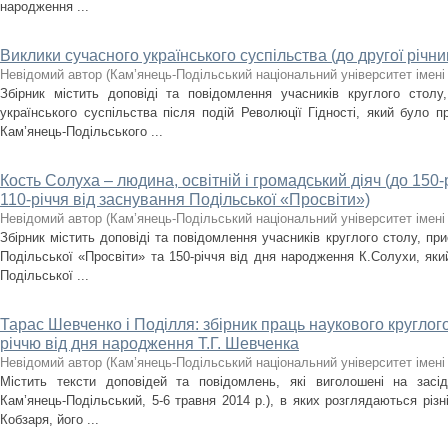
народження ...
Виклики сучасного українського суспільства (до другої річни
Невідомий автор
(
Кам’янець-Подільський національний університет імені 
Збірник містить доповіді та повідомлення учасників круглого столу
українського суспільства після подій Революції Гідності, який було 
Кам’янець-Подільського ...
Кость Солуха – людина, освітній і громадський діяч (до 150
110-річчя від заснування Подільської «Просвіти»)
Невідомий автор
(
Кам’янець-Подільський національний університет імені 
Збірник містить доповіді та повідомлення учасників круглого столу, при
Подільської «Просвіти» та 150-річчя від дня народження К.Солухи, яки
Подільської ...
Тарас Шевченко і Поділля: збірник праць наукового круглого
річчю від дня народження Т.Г. Шевченка
Невідомий автор
(
Кам’янець-Подільський національний університет імені 
Містить тексти доповідей та повідомлень, які виголошені на засід
Кам’янець-Подільський, 5-6 травня 2014 р.), в яких розглядаються різн
Кобзаря, його ...