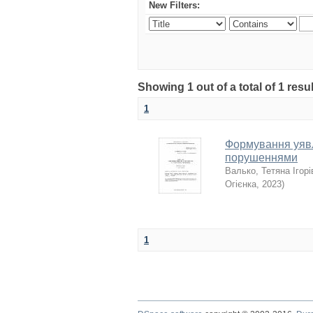
New Filters:
Showing 1 out of a total of 1 resu
1
Формування уявле
порушеннями
Валько, Тетяна Ігорі
Огієнка
,
2023
)
1