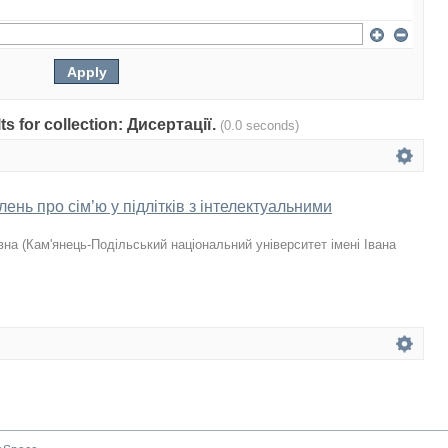
lts for collection: Дисертації.
(0.0 seconds)
нь про сім’ю у підлітків з інтелектуальними
вна
(
Кам'янець-Подільський національний університет імені Івана