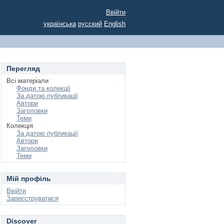
Ввійти
українська
русский
English
Перегляд
Всі матеріали
Фонди та колекції
За датою публикації
Автори
Заголовки
Теми
Колекція
За датою публикації
Автори
Заголовки
Теми
Мій профіль
Ввійти
Зареєструватися
Discover