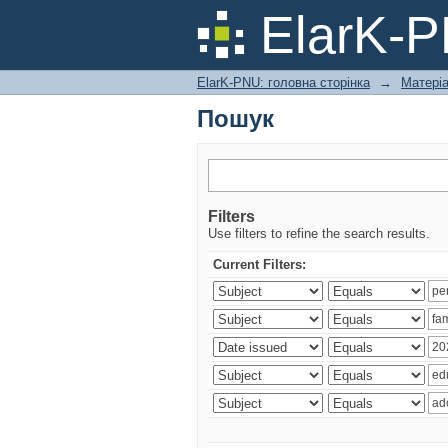
Пошук
ElarK-
ElarK-PNU: головна сторінка
→
Матері
Пошук
Filters
Use filters to refine the search results.
Current Filters: