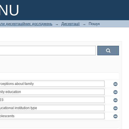
PNU
али дисертаційних досліджень
→
Дисертації
→
Пошук