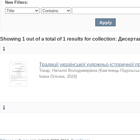
New Filters:
Showing 1 out of a total of 1 results for collection: Дисерта
1
Традиції української художньо-історичної п
Токар, Наталія Володимирівна
(
Кам’янець-Подільськи
Івана Огієнка
,
2024
)
1