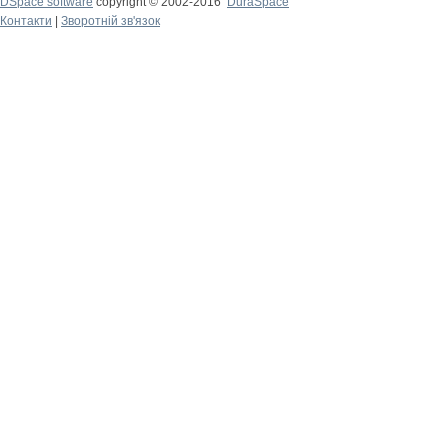
DSpace software
copyright © 2002-2016
DuraSpace
Контакти
|
Зворотній зв'язок