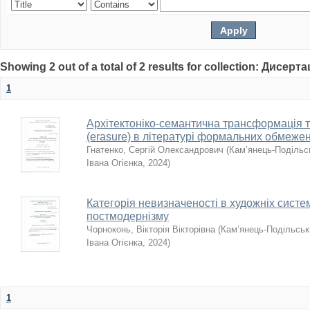
Showing 2 out of a total of 2 results for collection: Дисерта
1
Архітектоніко-семантична трансформація т
(erasure) в літературі формальних обмеже
Гнатенко, Сергій Олександрович
(
Кам’янець-Подільсь
Івана Огієнка
,
2024
)
Категорія невизначеності в художніх систе
постмодернізму
Чорноконь, Вікторія Вікторівна
(
Кам’янець-Подільськи
Івана Огієнка
,
2024
)
1