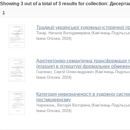
Showing 3 out of a total of 3 results for collection: Дисерта
1
Традиції української художньо-історичної п
Токар, Наталія Володимирівна
(
Кам’янець-Подільськи
Івана Огієнка
,
2024
)
Архітектоніко-семантична трансформація т
(erasure) в літературі формальних обмеже
Гнатенко, Сергій Олександрович
(
Кам’янець-Подільсь
Івана Огієнка
,
2024
)
Категорія невизначеності в художніх систе
постмодернізму
Чорноконь, Вікторія Вікторівна
(
Кам’янець-Подільськи
Івана Огієнка
,
2024
)