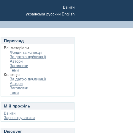
Ввійти
українська
русский
English
Перегляд
Всі матеріали
Фонди та колекції
За датою публикації
Автори
Заголовки
Теми
Колекція
За датою публикації
Автори
Заголовки
Теми
Мій профіль
Ввійти
Зареєструватися
Discover