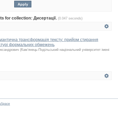
lts for collection: Дисертації.
(0.047 seconds)
емантична трансформація тексту: прийом стирання
ературі формальних обмежень
ександрович
(
Кам’янець-Подільський національний університет імені
aSpace