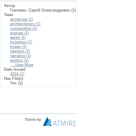
Автор
Гнатенко, Сергій Олександрович (1)
Тема
archetype (1)
architectonics (1)
composition (1)
erasure (1)
genre (1)
hypertext (1)
image (1)
intertext (1)
narrative (1)
poetics (1)
... View More
Date Issued
2024 (1)
Has File(s)
Yes (1)
Theme by