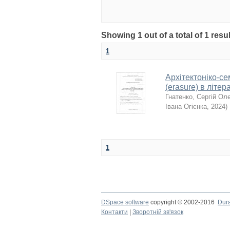
Showing 1 out of a total of 1 resu
1
Архітектоніко-с
(erasure) в літ
Гнатенко, Сергій Ол
Івана Огієнка
,
2024
)
1
DSpace software
copyright © 2002-2016
Dur
Контакти
|
Зворотній зв'язок