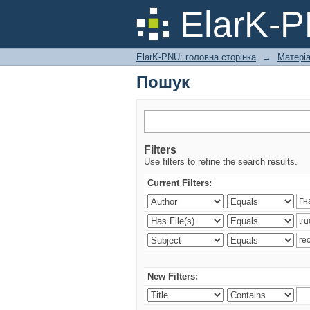
Пошук
ElarK-
ElarK-PNU: головна сторінка
→
Матері
Пошук
Filters
Use filters to refine the search results.
Current Filters:
New Filters: