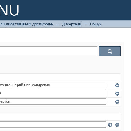
PNU
али дисертаційних досліджень
→
Дисертації
→
Пошук