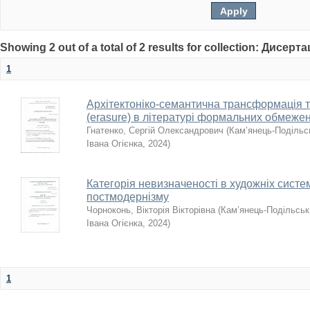
Showing 2 out of a total of 2 results for collection: Дисерта
1
Архітектоніко-семантична трансформація т
(erasure) в літературі формальних обмеже
Гнатенко, Сергій Олександрович
(
Кам’янець-Подільсь
Івана Огієнка
,
2024
)
Категорія невизначеності в художніх систе
постмодернізму
Чорноконь, Вікторія Вікторівна
(
Кам’янець-Подільськи
Івана Огієнка
,
2024
)
1