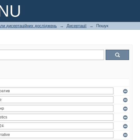
PNU
али дисертаційних досліджень
→
Дисертації
→
Пошук