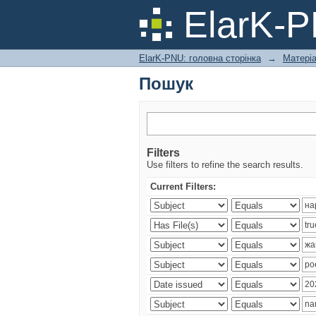
Пошук
ElarK-
ElarK-PNU: головна сторінка
→
Матері
Пошук
Filters
Use filters to refine the search results.
Current Filters: