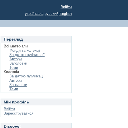
Ввійти
українська
русский
English
Перегляд
Всі матеріали
Фонди та колекції
За датою публикації
Автори
Заголовки
Теми
Колекція
За датою публикації
Автори
Заголовки
Теми
Мій профіль
Ввійти
Зареєструватися
Discover