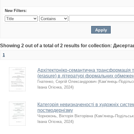
New Filters:
Showing 2 out of a total of 2 results for collection: Дисерта
1
Архітектоніко-семантична трансформація т
(erasure) в літературі формальних обмеже
Гнатенко, Сергій Олександрович
(
Кам’янець-Подільсь
Івана Огієнка
,
2024
)
Категорія невизначеності в художніх систе
постмодернізму
Чорноконь, Вікторія Вікторівна
(
Кам’янець-Подільськи
Івана Огієнка
,
2024
)