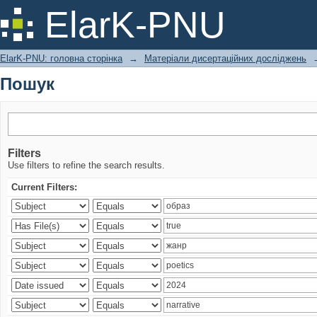
Пошук
ElarK-PNU
ElarK-PNU: головна сторінка
→
Матеріали дисертаційних досліджень
Пошук
Filters
Use filters to refine the search results.
Current Filters: