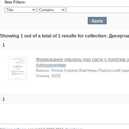
New Filters:
Showing 1 out of a total of 1 results for collection: Дисерта
1
Формування уявлень про сім’ю у підлітків 
порушеннями
Валько, Тетяна Ігорівна
(
Кам'янець-Подільський наці
Огієнка
,
2023
)
1