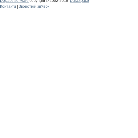
DSpace software
copyright © 2002-2016
DuraSpace
Контакти
|
Зворотній зв'язок