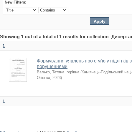
New Filters:
Showing 1 out of a total of 1 results for collection: Дисерта
1
Формування уявлень про сім’ю у підлітків 
порушеннями
Валько, Тетяна Ігорівна
(
Кам'янець-Подільський наці
Огієнка
,
2023
)
1