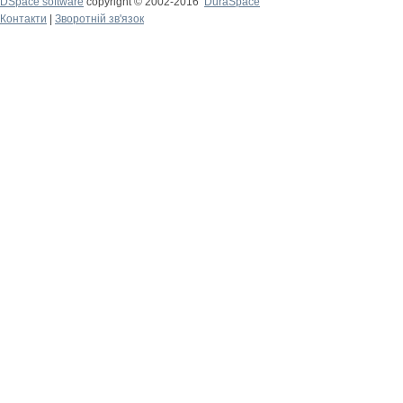
DSpace software
copyright © 2002-2016
DuraSpace
Контакти
|
Зворотній зв'язок