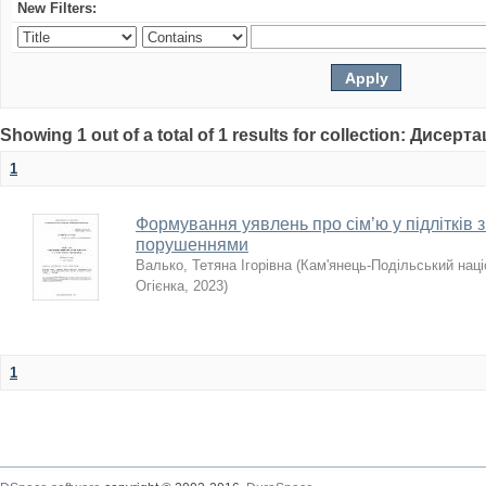
New Filters:
Showing 1 out of a total of 1 results for collection: Дисерта
1
Формування уявлень про сім’ю у підлітків 
порушеннями
Валько, Тетяна Ігорівна
(
Кам'янець-Подільський наці
Огієнка
,
2023
)
1