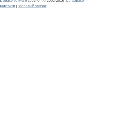
DSpace software
copyright © 2002-2016
DuraSpace
Контакти
|
Зворотній зв'язок