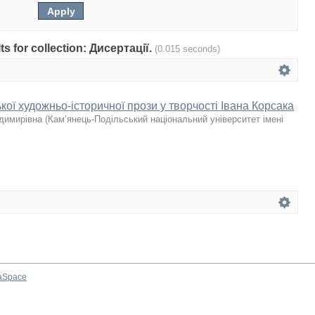
lts for collection: Дисертації.
(0.015 seconds)
ької художньо-історичної прози у творчості Івана Корсака
одимирівна
(
Кам’янець-Подільський національний університет імені
aSpace