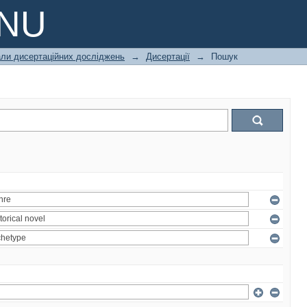
PNU
али дисертаційних досліджень
→
Дисертації
→
Пошук