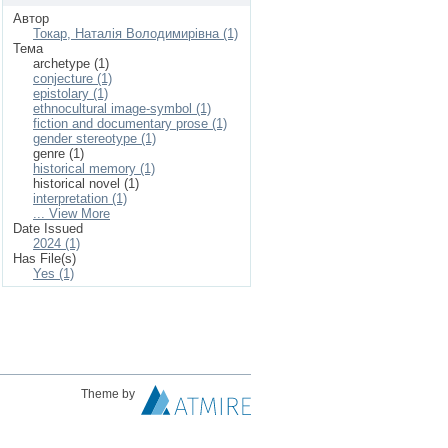
Автор
Токар, Наталія Володимирівна (1)
Тема
archetype (1)
conjecture (1)
epistolary (1)
ethnocultural image-symbol (1)
fiction and documentary prose (1)
gender stereotype (1)
genre (1)
historical memory (1)
historical novel (1)
interpretation (1)
... View More
Date Issued
2024 (1)
Has File(s)
Yes (1)
Theme by