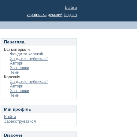
Ввійти
українська
русский
English
Перегляд
Всі матеріали
Фонди та колекції
За датою публикації
Автори
Заголовки
Теми
Колекція
За датою публикації
Автори
Заголовки
Теми
Мій профіль
Ввійти
Зареєструватися
Discover