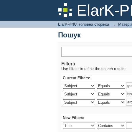
Пошук
ElarK-
ElarK-PNU: головна сторінка
→
Матері
Пошук
Filters
Use filters to refine the search results.
Current Filters:
New Filters: