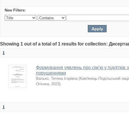
New Filters:
Showing 1 out of a total of 1 results for collection: Дисерта
1
Формування уявлень про сім’ю у підлітків 
порушеннями
Валько, Тетяна Ігорівна
(
Кам'янець-Подільський наці
Огієнка
,
2023
)
1