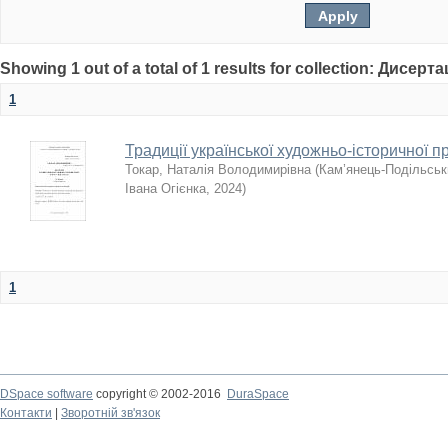
Showing 1 out of a total of 1 results for collection: Дисерта
1
Традиції української художньо-історичної п
Токар, Наталія Володимирівна
(
Кам’янець-Подільськи
Івана Огієнка
,
2024
)
1
DSpace software
copyright © 2002-2016
DuraSpace
Контакти
|
Зворотній зв'язок