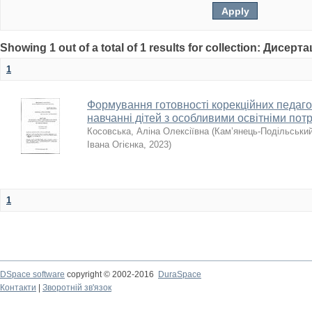
Showing 1 out of a total of 1 results for collection: Дисерта
1
Формування готовності корекційних педагог
навчанні дітей з особливими освітніми по
Косовська, Аліна Олексіївна
(
Кам’янець-Подільський
Івана Огієнка
,
2023
)
1
DSpace software
copyright © 2002-2016
DuraSpace
Контакти
|
Зворотній зв'язок