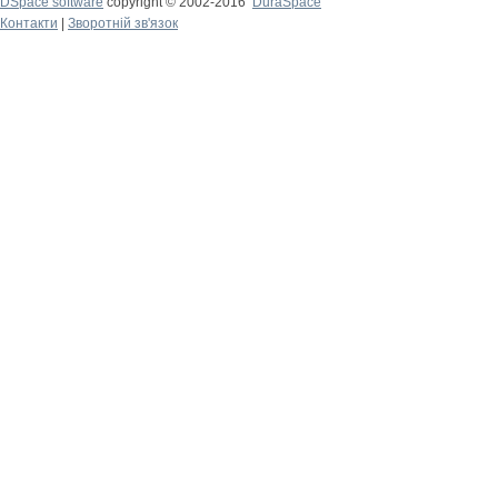
DSpace software
copyright © 2002-2016
DuraSpace
Контакти
|
Зворотній зв'язок