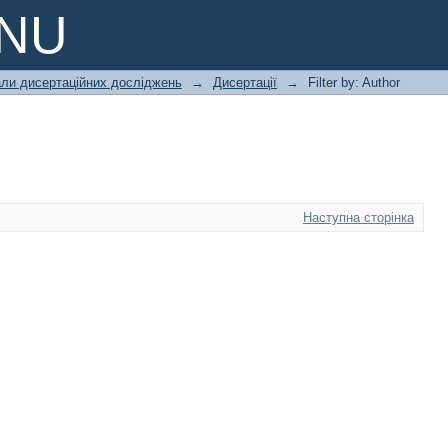
PNU
али дисертаційних досліджень
→
Дисертації
→
Filter by: Author
Наступна сторінка