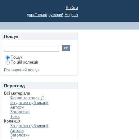
Ввійти
українська
русский
English
Пошук
Пошук
По цій колекції
Розширений пошук
Перегляд
Всі матеріали
Фонди та колекції
За датою публикації
Автори
Заголовки
Теми
Колекція
За датою публикації
Автори
Заголовки