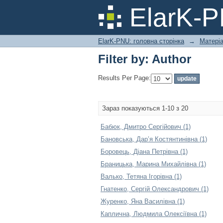
Filter by: Author
ElarK-
ElarK-PNU: головна сторінка
→
Матері
Filter by: Author
Results Per Page:
Зараз показуються 1-10 з 20
Бабюк, Дмитро Сергійович (1)
Бановська, Дар’я Костянтинівна (1)
Боровець, Діана Петрівна (1)
Браницька, Марина Михайлівна (1)
Валько, Тетяна Ігорівна (1)
Гнатенко, Сергій Олександрович (1)
Журенко, Яна Василівна (1)
Каплична, Людмила Олексіївна (1)