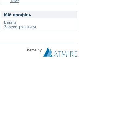
Теми
Мій профіль
Ввійти
Зареєструватися
Theme by