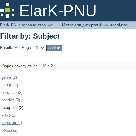
Filter by: Subject
ElarK-PNU
ElarK-PNU: головна сторінка
→
Матеріали дисертаційних досліджень
Filter by: Subject
Results Per Page:
Зараз показуються 1-10 з 2
genre (2)
image (2)
narrative (2)
poetics (2)
reception (2)
жанр (2)
наратив (2)
образ (2)